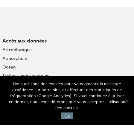
Accès aux données
Astrophysique
Atmosphère
Océan
Surfaces continentales
Terre solide
Nous utilisons des cookies pour vous garantir la meilleure
expérience sur notre site, et effectuer des statistiques de
fréquentation (Google Analytics). Si vous continuez à utiliser
SEDOO / OMP
ce dernier, nous considérerons que vous acceptez l'utilisation
des cookies.
14 avenue Edouard Belin
Ok
31400 Toulouse
Francois ANDRE