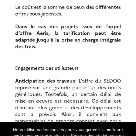
Le coût est la somme de ceux des différentes
offres sous-jacentes.
Dans le cas des projets issus de l’appel
d’offre Aeris, la tarification peut être
adaptée jusqu
‘
à la prise en charge intégrale
des frais.
Engagements des utilisateurs
Anticipation des travaux
: L’offre du SEDOO
repose sur une grande partie sur des outils
génériques. Toutefois, un certain délai de
mise en oeuvre est nécessaire. Ce délai est
d’autant plus grand si des développements
sont a prévoir. Ainsi, il convient aux
responsables de prendre contact avec nous
au plus tôt afin de planifier correctement les
Nous utilisons des cookies pour vous garantir la meilleure
travaux.
expérience sur notre site, et effectuer des statistiques de